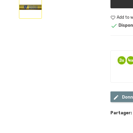
Add to w

Dispon
Donn
Partager: