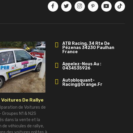
ATB Racing, 34 Rte De
Pézenas 34230 Paulhan
France
Appelez-Nous Au :
0434535926
Autobloquant-
Racing@orange.fr
 Voitures De Rallye
éparation de Voitures de
 – Groupes N1 & N2S
és dans la vente et la
 de véhicules de rallye,
ns des voitures prêtes à