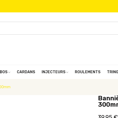
BOS
CARDANS
INJECTEURS
ROULEMENTS
TRIN
 300mm
Banniè
300m
39,95 €