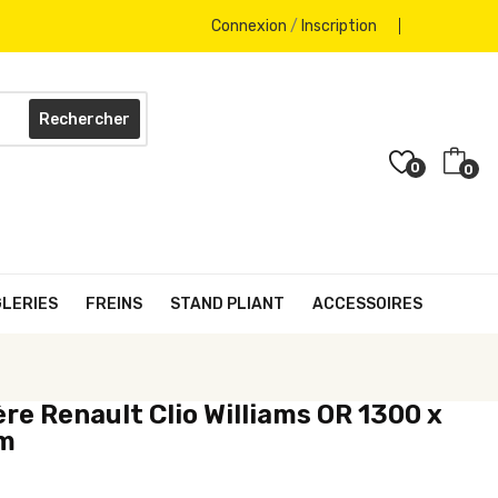
Connexion
/
Inscription
Rechercher
0
0
GLERIES
FREINS
STAND PLIANT
ACCESSOIRES
re Renault Clio Williams OR 1300 x
m