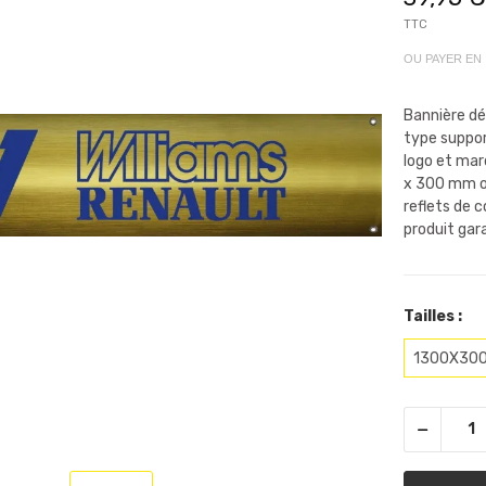
TTC
OU PAYER EN
Bannière dé
type suppor
logo et mar
x 300 mm ou
reflets de 
produit gara
Tailles :
1300X30