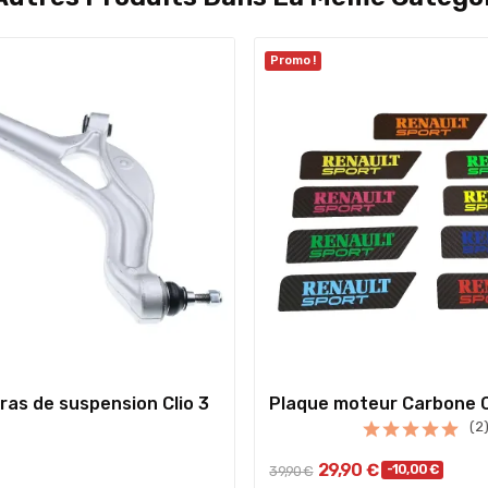
Promo !
bras de suspension Clio 3
Plaque moteur Carbone C
(2
29,90 €
-10,00 €
39,90 €