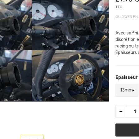
TTC
OU PAYER EN
Avec sa fini
discrétion e
racing ou t
Épaisseurs 
Epaisseur 