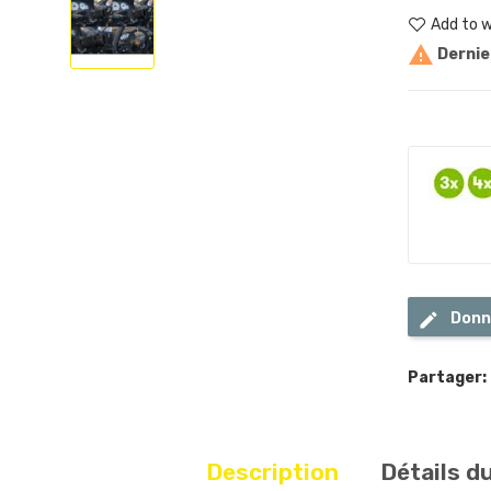
Add to w

Dernier
Donn
Partager:
Description
Détails d