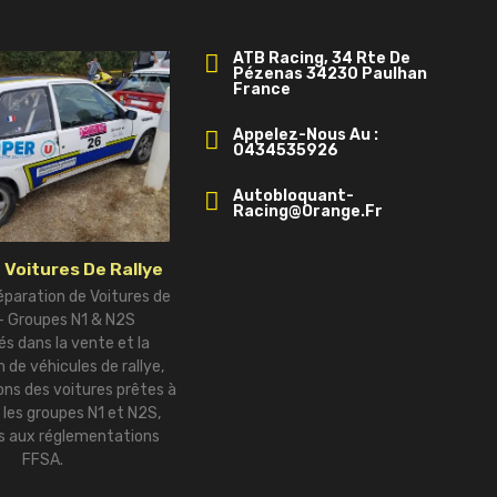
ATB Racing, 34 Rte De
Pézenas 34230 Paulhan
France
Appelez-Nous Au :
0434535926
Autobloquant-
Racing@orange.fr
 Voitures De Rallye
éparation de Voitures de
 – Groupes N1 & N2S
és dans la vente et la
 de véhicules de rallye,
ns des voitures prêtes à
r les groupes N1 et N2S,
 aux réglementations
FFSA.