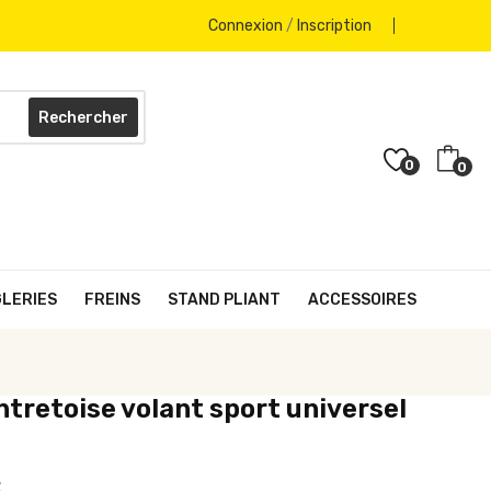
Connexion
/
Inscription
Rechercher
0
0
GLERIES
FREINS
STAND PLIANT
ACCESSOIRES
ntretoise volant sport universel
€