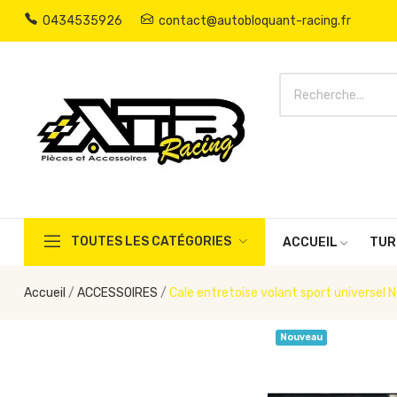
0434535926
contact@autobloquant-racing.fr
TOUTES LES CATÉGORIES
ACCUEIL
TUR
Accueil
ACCESSOIRES
Cale entretoise volant sport universel N
Nouveau